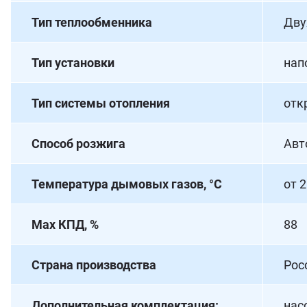
Тип теплообменника
Дву
Тип установки
нап
Тип системы отопления
отк
Способ розжига
Авт
Температура дымовых газов, °С
от 
Max КПД, %
88
Страна производства
Рос
Дополнительная комплектация:
нас