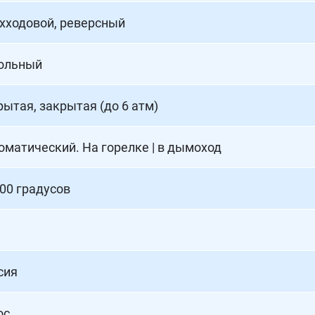
хходовой, реверсный
ольный
рытая, закрытая (до 6 атм)
оматический. На горелке | в дымоход
200 градусов
сия
ос