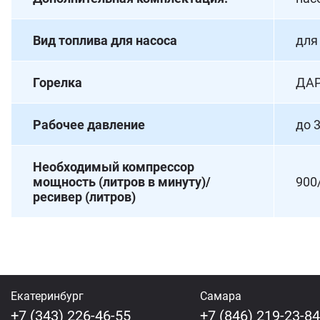
Вид топлива для насоса
для
Горелка
ДАР
Рабочее давление
до 
Необходимый компрессор
мощность (литров в минуту)/
900
ресивер (литров)
Екатеринбург
Самара
+7 (343) 226-46-55
+7 (846) 219-23-84