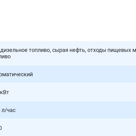
, дизельное топливо, сырая нефть, отходы пищевых м
ливо
оматический
 кВт
 л/час
0