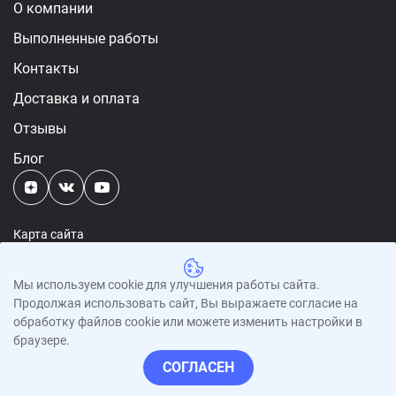
О компании
Выполненные работы
Контакты
Доставка и оплата
Отзывы
Блог
Карта сайта
Политика конфиденциальности
Мы используем cookie для улучшения работы сайта.
Пользовательское соглашение
Продолжая использовать сайт, Вы выражаете согласие на
обработку файлов cookie или можете изменить настройки в
- горячие сайты
браузере.
© 2026- ОБНИТ - отопление на отработке
СОГЛАСЕН