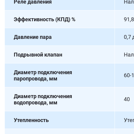
Реле давления
Нал
Эффективность (КПД) %
91,
Давление пара
0,7 
Подрывной клапан
Нал
Диаметр подключения
60-
паропровода, мм
Диаметр подключения
40
водопровода, мм
Утепленность
Уте