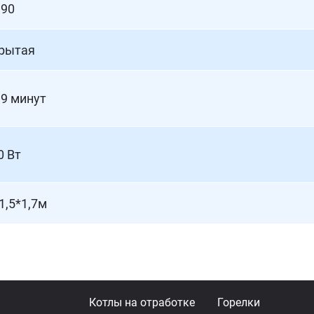
190
рытая
19 минут
0 Вт
1,5*1,7м
Котлы на отработке
Горелки